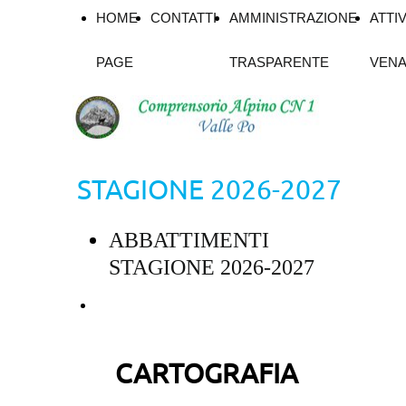
HOME
CONTATTI
AMMINISTRAZIONE
ATTIV
PAGE
TRASPARENTE
VENA
STAGIONE 2026-2027
ABBATTIMENTI
STAGIONE 2026-2027
DGR 2-2646 del 09_06_2026
Calendario Venatorio 2026-
CARTOGRAFIA